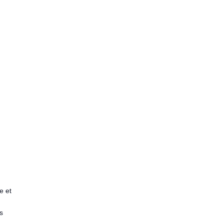
e et
s