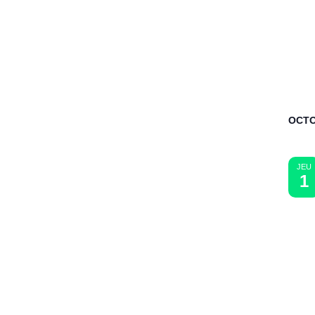
OCTO
JEU
1