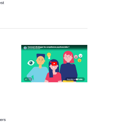
est
iers