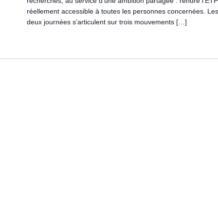
recherches, au service d’une ambition partagée : rendre l’ET
réellement accessible à toutes les personnes concernées. Le
deux journées s’articulent sur trois mouvements […]