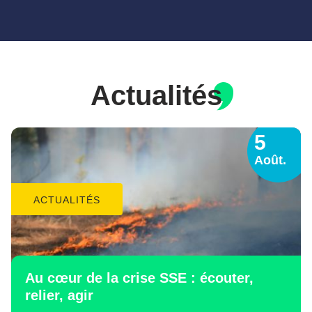
Actualités
5
Août.
ACTUALITÉS
Au cœur de la crise SSE : écouter,
relier, agir