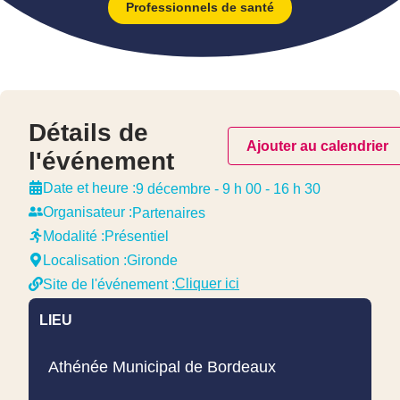
Professionnels de santé
Détails de
Ajouter au calendrier
l'événement
Date et heure :
9 décembre
-
9 h 00
-
16 h 30
Organisateur :
Partenaires
Modalité :
Présentiel
Localisation :
Gironde
Cliquer ici
Site de l'événement :
LIEU
Athénée Municipal de Bordeaux