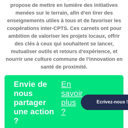
propose de mettre en lumière des
initiatives
menées sur le terrain
, afin d’en tirer des
enseignements utiles à tous et de favoriser les
coopérations inter-CPTS. Ces carnets ont pour
ambition de
valoriser les projets locaux
, offrir
des clés à ceux qui souhaitent se lancer,
mutualiser outils et retours d’expérience
, et
nourrir une culture commune de l’innovation en
santé de proximité.
Envie de
En
nous
savoir
partager
plus
Ecrivez-nous !
Ecrivez-nous !
une action
?
?