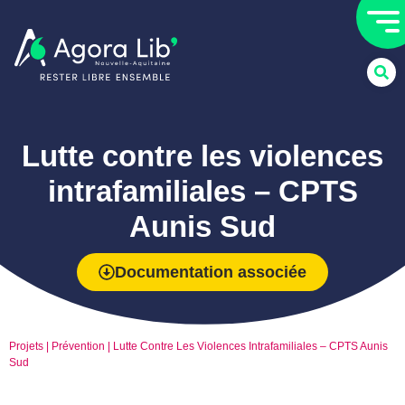
Lutte contre les violences
intrafamiliales – CPTS
Aunis Sud
Documentation associée
Projets
|
Prévention
|
Lutte Contre Les Violences Intrafamiliales – CPTS Aunis
Sud