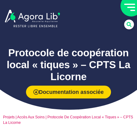
Protocole de coopération
local « tiques » – CPTS La
Licorne
Documentation associée
Projets
|
Accès Aux Soins
|
Protocole De Coopération Local « Tiques » – CPTS
La Licorne