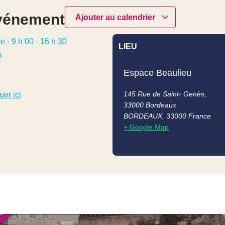
événement
Ajouter au calendrier
re
-
9 h 00
-
16 h 30
LIEU
s
Espace Beaulieu
145 Rue de Saint- Genès,
uer ici
33000 Bordeaux
BORDEAUX
,
33000
France
+ Google Map