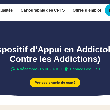
ualités
Cartographie des CPTS
Offres d’emploi
ositif d’Appui en Addicto
Contre les Addictions)
4 décembre
-
9 h 00
-
16 h 30
Espace Beaulieu
Professionnels de santé