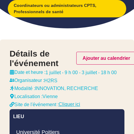
Coordinateurs ou administrateurs CPTS
,
Professionnels de santé
Détails de
Ajouter au calendrier
l'événement
Date et heure :
1 juillet
-
9 h 00
-
3 juillet
-
18 h 00
Organisateur :
H2RS
Modalité :
INNOVATION
,
RECHERCHE
Localisation :
Vienne
Cliquer ici
Site de l'événement :
LIEU
Université Poitiers