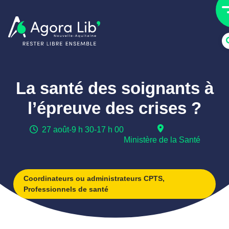
La santé des soignants à
l’épreuve des crises ?
27 août
-
9 h 30
-
17 h 00
Ministère de la Santé
Coordinateurs ou administrateurs CPTS
,
Professionnels de santé