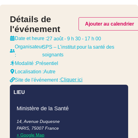
Détails de
Ajouter au calendrier
l'événement
Date et heure :
27 août
-
9 h 30
-
17 h 00
Organisateur
SPS – L’institut pour la santé des
soignants
:
Modalité :
Présentiel
Localisation :
Autre
Cliquer ici
Site de l'événement :
LIEU
Ministère de la Santé
14, Avenue Duquesne
PARIS
,
75007
France
+ Google Map