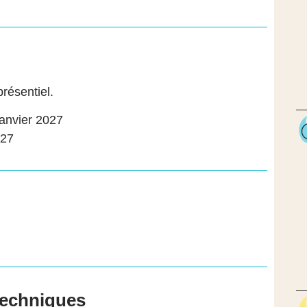
résentiel.
janvier 2027
027
techniques