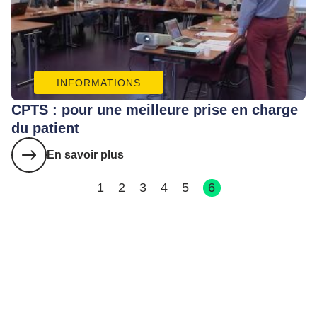
INFORMATIONS
CPTS : pour une meilleure prise en charge
du patient
En savoir plus
1
2
3
4
5
6