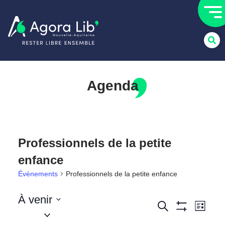
Agenda
Professionnels de la petite
enfance
Évènements
Professionnels de la petite enfance
À venir
Recherc
Nav
Recherche
Liste
Sélectionnez
Montrer Les Filt
de
une