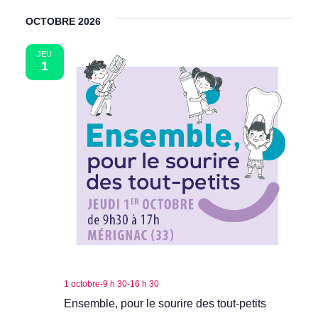
et
date.
vue
OCTOBRE 2026
navigati
Évè
de
JEU
1
vues
Évèneme
1 octobre-9 h 30
-
16 h 30
Ensemble, pour le sourire des tout‑petits