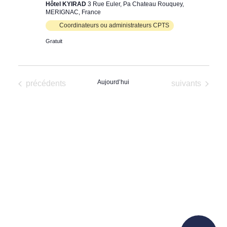
Hôtel KYIRAD
3 Rue Euler, Pa Chateau Rouquey,
MERIGNAC, France
Coordinateurs ou administrateurs CPTS
Gratuit
Évènements
Aujourd’hui
Évènements
précédents
suivants